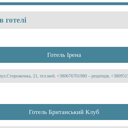
в готелі
Готель Ірена
вул.Стороженка, 21, тел.моб. +380676701980 – рецепція, +38095
Готель Британський Клуб