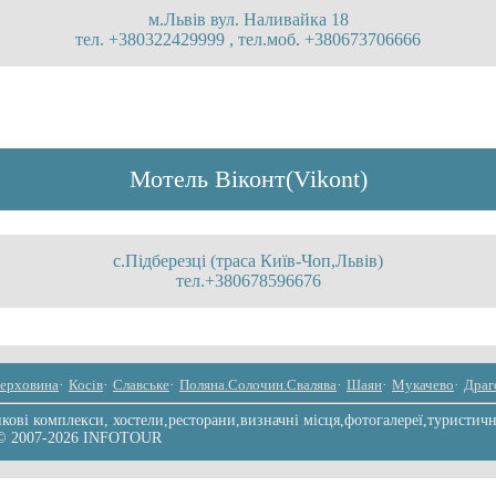
м.Львів вул. Наливайка 18
тел. +380322429999 , тел.моб. +380673706666
Мотель Віконт(Vikont)
с.Підберезці (траса Київ-Чоп,Львів)
тел.+380678596676
ерховина
·
Косів
·
Славське
·
Поляна.Солочин.Свалява
·
Шаян
·
Мукачево
·
Драг
ові комплекси, хостели,ресторани,визначні місця,фотогалереї,туристичні
 © 2007-2026 INFOTOUR