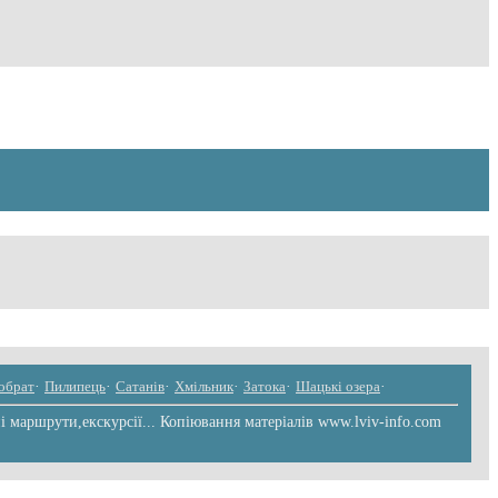
обрат
·
Пилипець
·
Сатанів
·
Хмільник
·
Затока
·
Шацькі озера
·
 маршрути,екскурсії... Копіювання матеріалів www.lviv-info.com