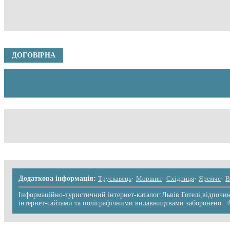
ДОГОВІРНА
Додаткова інформація:
Трускавець
·
Моршин
·
Східниця
·
Яремче
·
В
Інформаційно-туристичний інтернет-каталог:Львів.Готелі,відпочинк
інтернет-сайтами та поліграфічними видавництвами заборонено